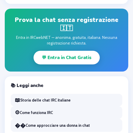
Prova la chat senza registrazione
🇮🇹
Entra in IRCwebNET — anonima, gratuita, italiana. Nessuna
registrazione richiesta.
💬 Entra in Chat Gratis
📚 Leggi anche
📖
Storia delle chat IRC italiane
⚙️
Come funziona IRC
��
Come approcciare una donna in chat