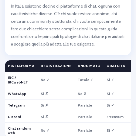
In Italia esistono decine di piattaforme di chat, ognuna con
caratteristiche diverse. C'è chi vuole restare anonimo, chi
cerca una community strutturata, chi vuole semplicemente
fare due chiacchiere senza complicazioni. In questa guida
confrontiamo le principali tipologie di chat italiane per aiutarti
a scegliere quella più adatta alle tue esigenze.
PIATTAFORMA
REGISTRAZIONE
ANONIMATO
GRATUITA
M
IRC /
No ✓
Totale ✓
Sì ✓
Sì
IRCwebNET
WhatsApp
Sì ✗
No ✗
Sì ✓
Sì
Telegram
Sì ✗
Parziale
Sì ✓
Sì
Discord
Sì ✗
Parziale
Freemium
Sì
Chat random
No ✓
Parziale
Sì ✓
Di
web